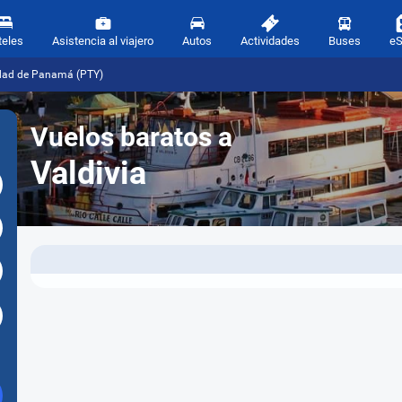
teles
Asistencia al viajero
Autos
Actividades
Buses
e
udad de Panamá (PTY)
Vuelos baratos a
Valdivia