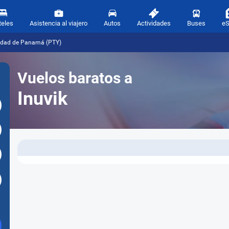
teles
Asistencia al viajero
Autos
Actividades
Buses
e
iudad de Panamá (PTY)
Vuelos baratos a
Inuvik