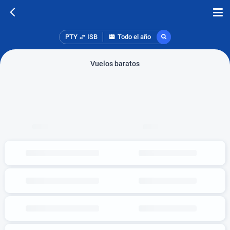
PTY
ISB
Todo el año
Vuelos baratos