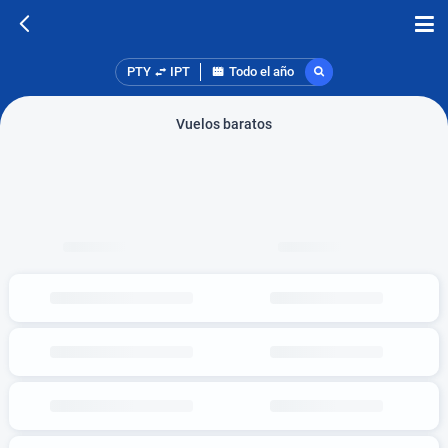
PTY
IPT
Todo el año
Vuelos baratos