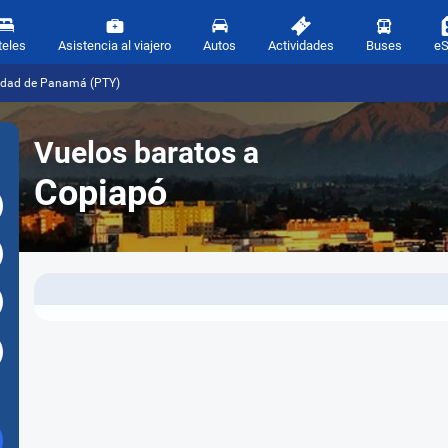
teles
Asistencia al viajero
Autos
Actividades
Buses
e
iudad de Panamá (PTY)
Vuelos baratos a
Copiapó