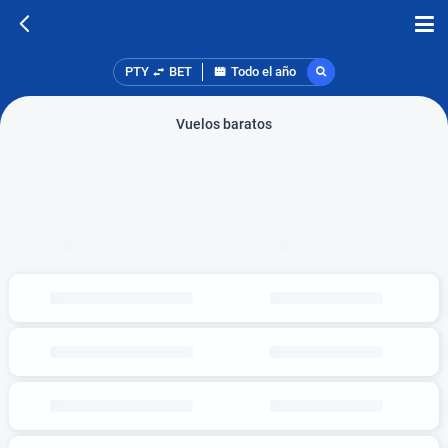
PTY
BET
Todo el año
Vuelos baratos