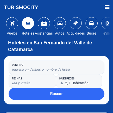
Vuelos
Hoteles
Asistencias
Autos
Actividades
Buses
eSIM
Hoteles en San Fernando del Valle de
Catamarca
DESTINO
Ingresa un destino o nombre de hotel
FECHAS
HUÉSPEDES
Ida y Vuelta
2, 1 Habitación
Buscar