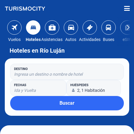
Vuelos
Hoteles
Asistencias
Autos
Actividades
Buses
eSIM
Hoteles en Río Luján
DESTINO
Ingresa un destino o nombre de hotel
FECHAS
HUÉSPEDES
Ida y Vuelta
2, 1 Habitación
Buscar