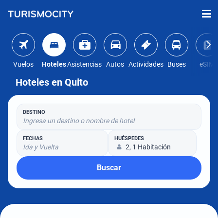
Vuelos
Hoteles
Asistencias
Autos
Actividades
Buses
eSIM
Hoteles en Quito
DESTINO
Ingresa un destino o nombre de hotel
FECHAS
HUÉSPEDES
Ida y Vuelta
2, 1 Habitación
Buscar