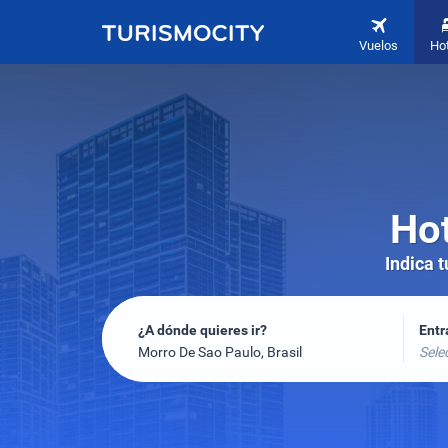
Vuelos
Ho
Hot
Indica 
¿A dónde quieres ir?
Ent
Morro De Sao Paulo, Brasil
Sele