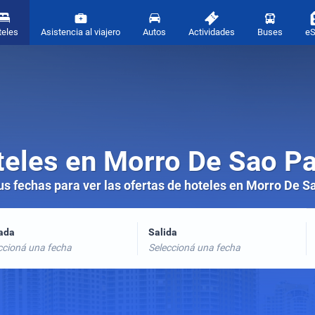
teles
Asistencia al viajero
Autos
Actividades
Buses
e
eles en Morro De Sao P
tus fechas para ver las ofertas de hoteles en Morro De S
rada
Salida
ccioná una fecha
Seleccioná una fecha