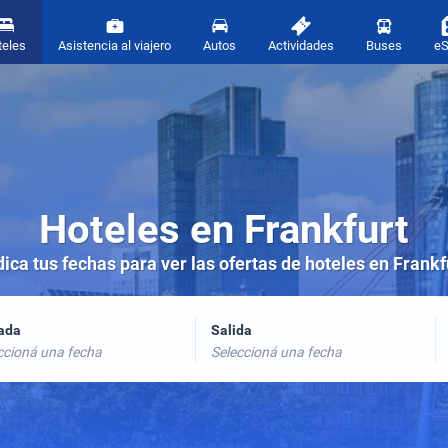
teles
Asistencia al viajero
Autos
Actividades
Buses
e
Hoteles en Frankfurt
dica tus fechas para ver las ofertas de hoteles en Frankf
rada
Salida
ccioná una fecha
Seleccioná una fecha