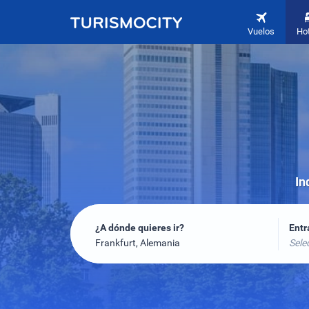
Vuelos
Ho
In
¿A dónde quieres ir?
Ent
Frankfurt, Alemania
Sele