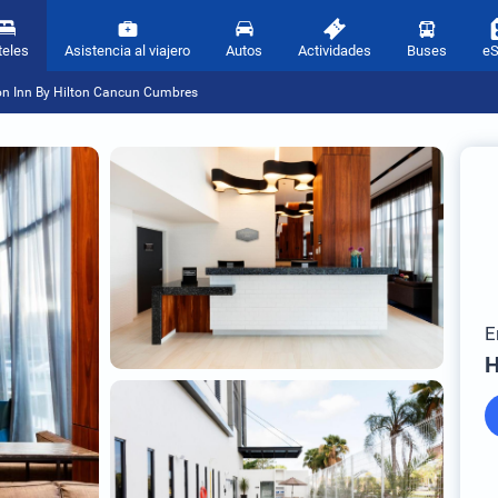
teles
Asistencia al viajero
Autos
Actividades
Buses
e
 Inn By Hilton Cancun Cumbres
E