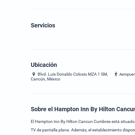
Servicios
Ubicación
Blvd. Luis Donaldo Colosio MZA 1 SM,
Aeropuer
Cancún, México
Sobre el Hampton Inn By Hilton Canc
El Hampton Inn By Hilton Cancun Cumbres está situado en Cancún y 
TV de pantalla plana. Además, el establecimiento dispone de recepción 24 horas. El Hampton Inn By Hilton Cancun Cumbre se encuentra a 5 km del estadio Beto Ávila y a 6 km del