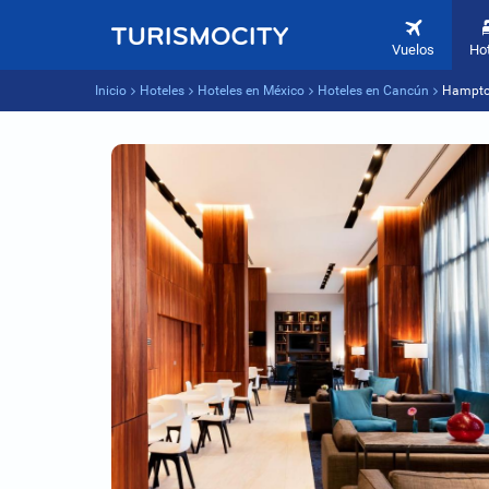
Vuelos
Ho
Inicio
Hoteles
Hoteles en México
Hoteles en Cancún
Hampton