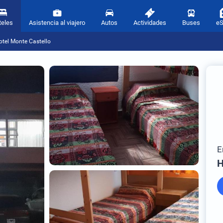
teles
Asistencia al viajero
Autos
Actividades
Buses
e
otel Monte Castello
E
H