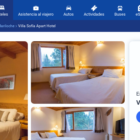
teles
Asistencia al viajero
Autos
Actividades
Buses
e
Bariloche
Villa Sofía Apart Hotel
E
V