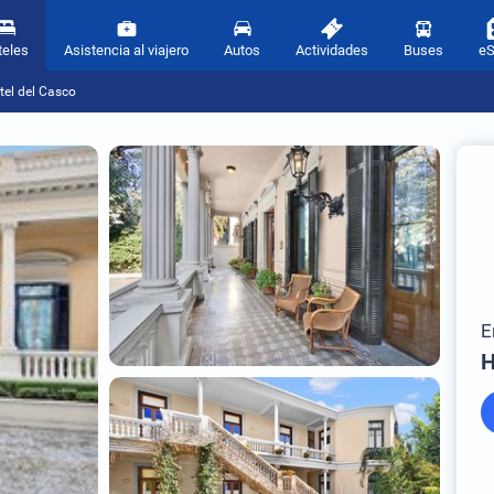
teles
Asistencia al viajero
Autos
Actividades
Buses
e
tel del Casco
E
H