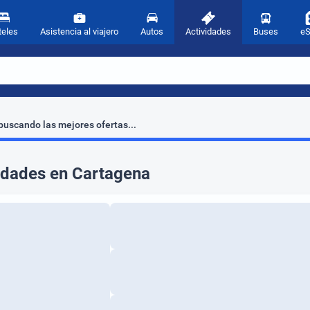
teles
Asistencia al viajero
Autos
Actividades
Buses
e
uscando las mejores ofertas...
idades en Cartagena